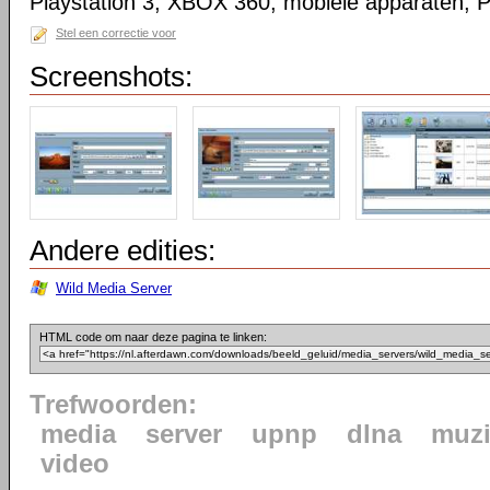
Playstation 3, XBOX 360, mobiele apparaten, 
Stel een correctie voor
Screenshots:
Andere edities:
Wild Media Server
HTML code om naar deze pagina te linken:
Trefwoorden:
media
server
upnp
dlna
muzi
video