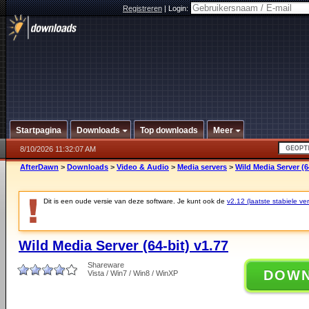
Registreren
|
Login:
Startpagina
Downloads
Top downloads
Meer
8/10/2026 11:32:07 AM
AfterDawn
>
Downloads
>
Video & Audio
>
Media servers
>
Wild Media Server (6
Dit is een oude versie van deze software. Je kunt ook de
v2.12 (laatste stabiele ver
Wild Media Server (64-bit) v1.77
Shareware
DOW
Vista / Win7 / Win8 / WinXP