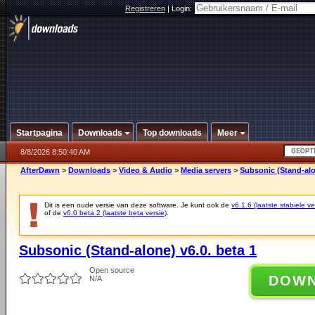
Registreren
|
Login:
Startpagina
Downloads
Top downloads
Meer
8/8/2026 8:50:40 AM
AfterDawn
>
Downloads
>
Video & Audio
>
Media servers
>
Subsonic (Stand-alon
Dit is een oude versie van deze software. Je kunt ook de
v6.1.6 (laatste stabiele ve
of de
v6.0 beta 2 (laatste beta versie)
.
Subsonic (Stand-alone) v6.0. beta 1
Open source
DOW
N/A