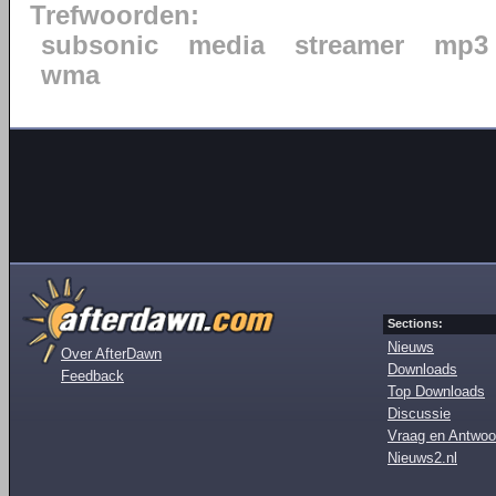
Trefwoorden:
subsonic
media
streamer
mp3
wma
Sections:
Nieuws
Over AfterDawn
Downloads
Feedback
Top Downloads
Discussie
Vraag en Antwoo
Nieuws2.nl