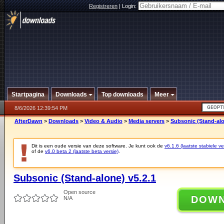
Registreren
|
Login:
Startpagina
Downloads
Top downloads
Meer
8/6/2026 12:39:54 PM
AfterDawn
>
Downloads
>
Video & Audio
>
Media servers
>
Subsonic (Stand-alo
Dit is een oude versie van deze software. Je kunt ook de
v6.1.6 (laatste stabiele ve
of de
v6.0 beta 2 (laatste beta versie)
.
Subsonic (Stand-alone) v5.2.1
Open source
DOW
N/A