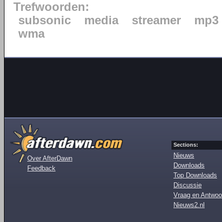
Trefwoorden:
subsonic
media
streamer
mp3
wma
Sections:
Nieuws
Over AfterDawn
Downloads
Feedback
Top Downloads
Discussie
Vraag en Antwoo
Nieuws2.nl