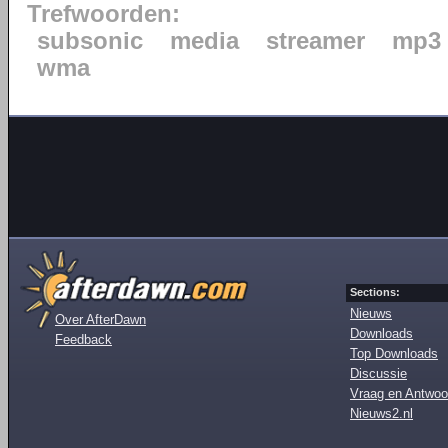
Trefwoorden:
subsonic
media
streamer
mp3
wma
Sections:
Nieuws
Over AfterDawn
Downloads
Feedback
Top Downloads
Discussie
Vraag en Antwoo
Nieuws2.nl