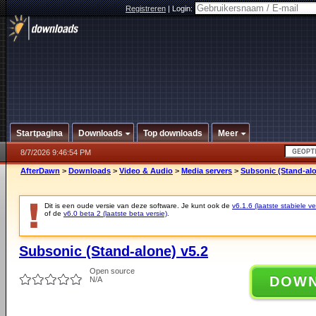
Registreren
|
Login:
Startpagina
Downloads
Top downloads
Meer
8/7/2026 9:46:54 PM
AfterDawn
>
Downloads
>
Video & Audio
>
Media servers
>
Subsonic (Stand-alo
Dit is een oude versie van deze software. Je kunt ook de
v6.1.6 (laatste stabiele ve
of de
v6.0 beta 2 (laatste beta versie)
.
Subsonic (Stand-alone) v5.2
Open source
DOW
N/A