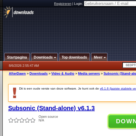
Registreren
|
Login:
Startpagina
Downloads
Top downloads
Meer
8/6/2026 2:55:47 AM
AfterDawn
>
Downloads
>
Video & Audio
>
Media servers
>
Subsonic (Stand-alo
Dit is een oude versie van deze software. Je kunt ook de
v6.1.6 (laatste stabiele ve
Subsonic (Stand-alone) v6.1.3
Open source
DOW
N/A