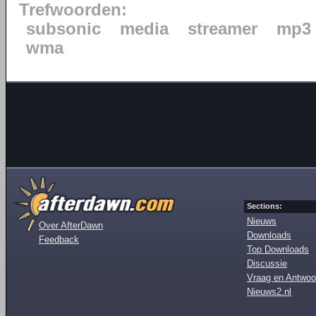
Trefwoorden:
subsonic
media
streamer
mp3
wma
Sections:
Nieuws
Over AfterDawn
Downloads
Feedback
Top Downloads
Discussie
Vraag en Antwoo
Nieuws2.nl