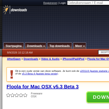
Registreren
|
Login:
Startpagina
Downloads
Top downloads
Meer
8/9/2026 10:12:18 AM
AfterDawn
>
Downloads
>
Video & Audio
>
iPhone/iPad/iPod
>
Floola for Mac O
Dit is een oude versie van deze software. Je kunt ook de
v2011r3 (laatste stabiele 
of de
v5.3 Beta 4 (laatste beta versie)
.
Floola for Mac OSX v5.3 Beta 3
Freeware
DOW
OSX