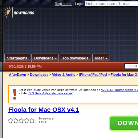
Registreren
|
Login:
Startpagina
Downloads
Top downloads
Meer
8/10/2026 1:15:59 PM
AfterDawn
>
Downloads
>
Video & Audio
>
iPhone/iPad/iPod
>
Floola for Mac O
Dit is een oude versie van deze software. Je kunt ook de
v2011r3 (laatste stabiele 
of de
v5.3 Beta 4 (laatste beta versie)
.
Floola for Mac OSX v4.1
Freeware
DOW
OSX