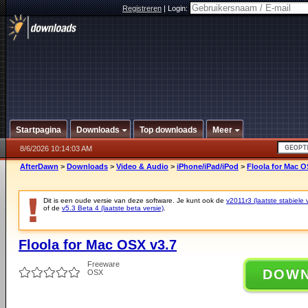
Registreren
|
Login:
Startpagina
Downloads
Top downloads
Meer
8/6/2026 10:14:03 AM
AfterDawn
>
Downloads
>
Video & Audio
>
iPhone/iPad/iPod
>
Floola for Mac O
Dit is een oude versie van deze software. Je kunt ook de
v2011r3 (laatste stabiele 
of de
v5.3 Beta 4 (laatste beta versie)
.
Floola for Mac OSX v3.7
Freeware
DOW
OSX