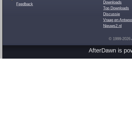
Downloads
Feedback
Top Downloads
Discussie
Vraag en Antwoo
Nieuws2.nl
© 1999-2026
AfterDawn is p