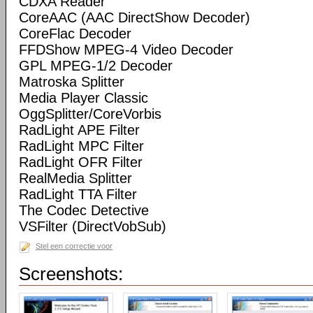
CDXA Reader
CoreAAC (AAC DirectShow Decoder)
CoreFlac Decoder
FFDShow MPEG-4 Video Decoder
GPL MPEG-1/2 Decoder
Matroska Splitter
Media Player Classic
OggSplitter/CoreVorbis
RadLight APE Filter
RadLight MPC Filter
RadLight OFR Filter
RealMedia Splitter
RadLight TTA Filter
The Codec Detective
VSFilter (DirectVobSub)
Stel een correctie voor
Screenshots: