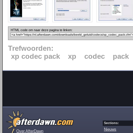
HTML code om naar deze pagina te linken:
Trefwoorden:
xp codec pack
xp
codec
pack
Sections:
Nieuws
Over AfterDawn