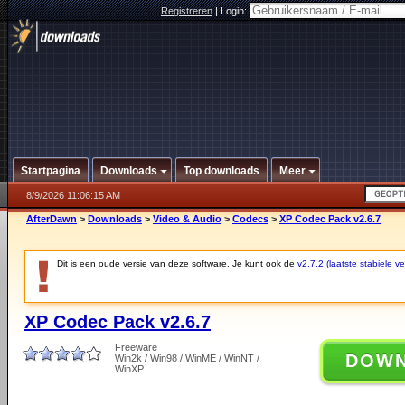
Registreren
|
Login:
Startpagina
Downloads
Top downloads
Meer
8/9/2026 11:06:15 AM
AfterDawn
>
Downloads
>
Video & Audio
>
Codecs
>
XP Codec Pack v2.6.7
Dit is een oude versie van deze software. Je kunt ook de
v2.7.2 (laatste stabiele ve
XP Codec Pack v2.6.7
Freeware
DOW
Win2k / Win98 / WinME / WinNT /
WinXP