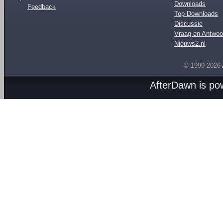
Downloads
Feedback
Top Downloads
Discussie
Vraag en Antwoo
Nieuws2.nl
© 1999-2026
AfterDawn is p