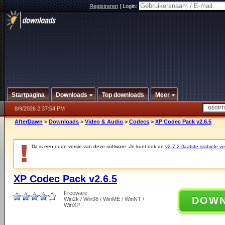
Registreren
|
Login:
Startpagina
Downloads
Top downloads
Meer
8/9/2026 2:37:54 PM
AfterDawn
>
Downloads
>
Video & Audio
>
Codecs
>
XP Codec Pack v2.6.5
Dit is een oude versie van deze software. Je kunt ook de
v2.7.2 (laatste stabiele ve
XP Codec Pack v2.6.5
Freeware
DOW
Win2k / Win98 / WinME / WinNT /
WinXP