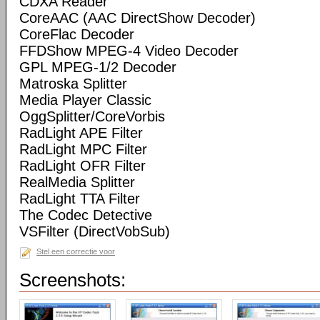
CDXA Reader
CoreAAC (AAC DirectShow Decoder)
CoreFlac Decoder
FFDShow MPEG-4 Video Decoder
GPL MPEG-1/2 Decoder
Matroska Splitter
Media Player Classic
OggSplitter/CoreVorbis
RadLight APE Filter
RadLight MPC Filter
RadLight OFR Filter
RealMedia Splitter
RadLight TTA Filter
The Codec Detective
VSFilter (DirectVobSub)
Stel een correctie voor
Screenshots: