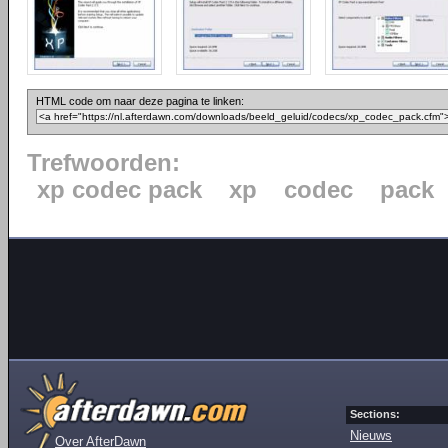
HTML code om naar deze pagina te linken:
Trefwoorden:
xp codec pack
xp
codec
pack
Sections:
Nieuws
Over AfterDawn