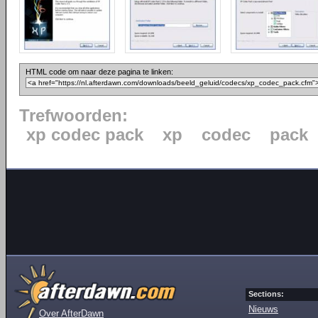
HTML code om naar deze pagina te linken:
Trefwoorden:
xp codec pack
xp
codec
pack
Sections:
Nieuws
Over AfterDawn