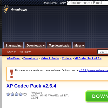
Registreren
|
Login:
Startpagina
Downloads
Top downloads
Meer
8/9/2026 3:33:08 PM
AfterDawn
>
Downloads
>
Video & Audio
>
Codecs
>
XP Codec Pack v2.6.4
Dit is een oude versie van deze software. Je kunt ook de
v2.7.2 (laatste stabiele ve
XP Codec Pack v2.6.4
Freeware
DOW
Win2k / Win98 / WinME / WinNT /
WinXP