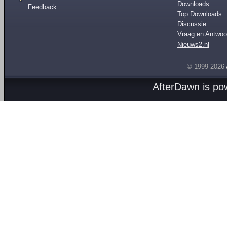
Downloads
Feedback
Top Downloads
Discussie
Vraag en Antwoo
Nieuws2.nl
© 1999-2026
AfterDawn is p