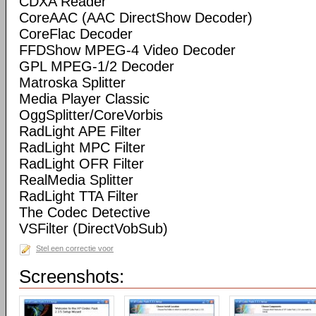
CDXA Reader
CoreAAC (AAC DirectShow Decoder)
CoreFlac Decoder
FFDShow MPEG-4 Video Decoder
GPL MPEG-1/2 Decoder
Matroska Splitter
Media Player Classic
OggSplitter/CoreVorbis
RadLight APE Filter
RadLight MPC Filter
RadLight OFR Filter
RealMedia Splitter
RadLight TTA Filter
The Codec Detective
VSFilter (DirectVobSub)
Stel een correctie voor
Screenshots: