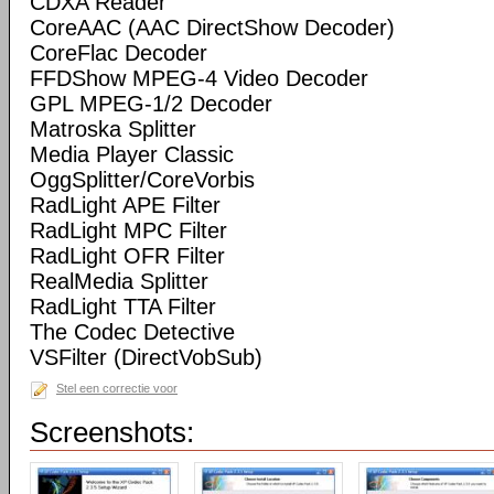
CDXA Reader
CoreAAC (AAC DirectShow Decoder)
CoreFlac Decoder
FFDShow MPEG-4 Video Decoder
GPL MPEG-1/2 Decoder
Matroska Splitter
Media Player Classic
OggSplitter/CoreVorbis
RadLight APE Filter
RadLight MPC Filter
RadLight OFR Filter
RealMedia Splitter
RadLight TTA Filter
The Codec Detective
VSFilter (DirectVobSub)
Stel een correctie voor
Screenshots: