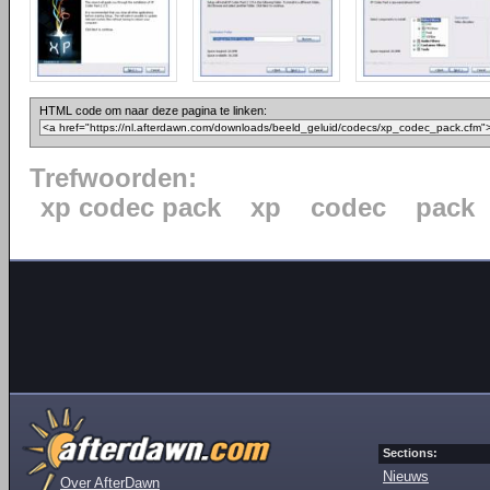
HTML code om naar deze pagina te linken:
Trefwoorden:
xp codec pack
xp
codec
pack
Sections:
Nieuws
Over AfterDawn