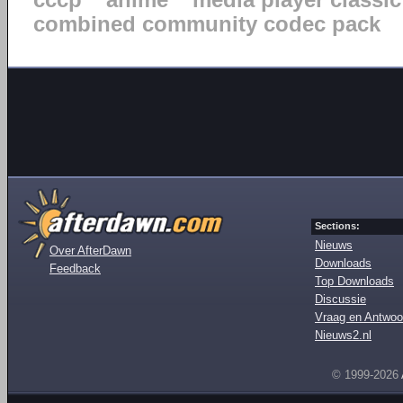
cccp
anime
media player classic
combined community codec pack
Sections:
Nieuws
Over AfterDawn
Downloads
Feedback
Top Downloads
Discussie
Vraag en Antwoo
Nieuws2.nl
© 1999-2026