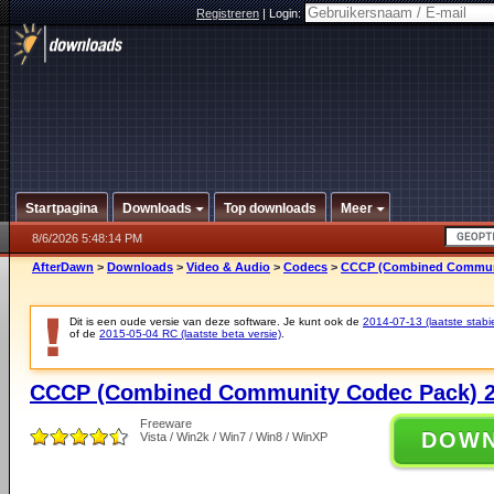
Registreren
|
Login:
Startpagina
Downloads
Top downloads
Meer
8/6/2026 5:48:14 PM
AfterDawn
>
Downloads
>
Video & Audio
>
Codecs
>
CCCP (Combined Communi
Dit is een oude versie van deze software. Je kunt ook de
2014-07-13 (laatste stabie
of de
2015-05-04 RC (laatste beta versie)
.
CCCP (Combined Community Codec Pack) 2
Freeware
DOW
Vista / Win2k / Win7 / Win8 / WinXP