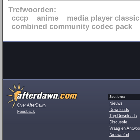
Trefwoorden:
cccp
anime
media player classic
combined community codec pack
Sections:
Nieuws
Over AfterDawn
Downloads
Feedback
Top Downloads
Discussie
Vraag en Antwoo
Nieuws2.nl