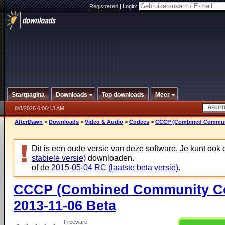
Registreren
|
Login:
Startpagina
Downloads
Top downloads
Meer
8/8/2026 6:06:13 AM
AfterDawn
>
Downloads
>
Video & Audio
>
Codecs
>
CCCP (Combined Communit
Dit is een oude versie van deze software. Je kunt ook
stabiele versie)
downloaden.
of de
2015-05-04 RC (laatste beta versie)
.
CCCP (Combined Community Co
2013-11-06 Beta
Freeware