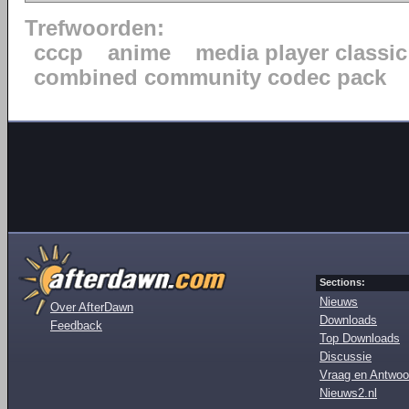
Trefwoorden:
cccp
anime
media player classic
combined community codec pack
Sections:
Nieuws
Over AfterDawn
Downloads
Feedback
Top Downloads
Discussie
Vraag en Antwoo
Nieuws2.nl