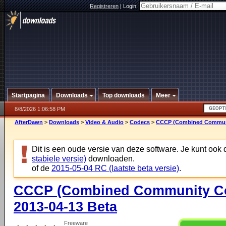
Registreren
|
Login:
Startpagina
Downloads
Top downloads
Meer
8/8/2026 1:06:58 PM
AfterDawn
>
Downloads
>
Video & Audio
>
Codecs
>
CCCP (Combined Communit
Dit is een oude versie van deze software. Je kunt ook
stabiele versie)
downloaden.
of de
2015-05-04 RC (laatste beta versie)
.
CCCP (Combined Community Co
2013-04-13 Beta
Freeware