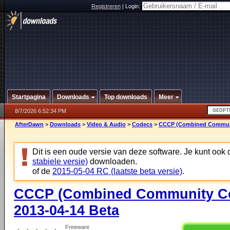
Registreren
|
Login:
Startpagina
Downloads
Top downloads
Meer
8/7/2026 6:52:34 PM
AfterDawn
>
Downloads
>
Video & Audio
>
Codecs
>
CCCP (Combined Communit
Dit is een oude versie van deze software. Je kunt ook
stabiele versie)
downloaden.
of de
2015-05-04 RC (laatste beta versie)
.
CCCP (Combined Community Co
2013-04-14 Beta
Freeware