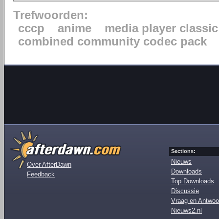
Trefwoorden:
cccp
anime
media player classic
combined community codec pack
Sections:
Nieuws
Over AfterDawn
Downloads
Feedback
Top Downloads
Discussie
Vraag en Antwoo
Nieuws2.nl