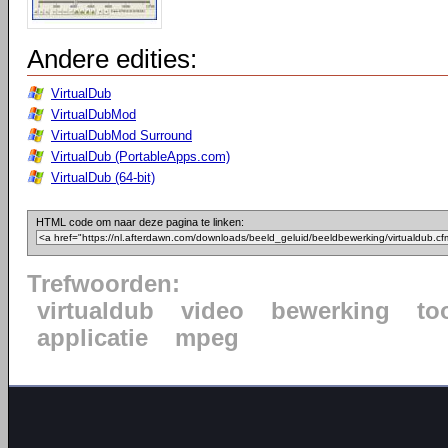
Andere edities:
VirtualDub
VirtualDubMod
VirtualDubMod Surround
VirtualDub (PortableApps.com)
VirtualDub (64-bit)
HTML code om naar deze pagina te linken:
Trefwoorden:
virtualdub
video
bewerking
to
applicatie
mpeg