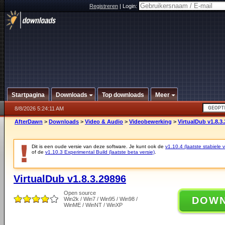
Registreren
|
Login:
Startpagina
Downloads
Top downloads
Meer
8/8/2026 5:24:11 AM
AfterDawn
>
Downloads
>
Video & Audio
>
Videobewerking
>
VirtualDub v1.8.3
Dit is een oude versie van deze software. Je kunt ook de
v1.10.4 (laatste stabiele v
of de
v1.10.3 Experimental Build (laatste beta versie)
.
VirtualDub v1.8.3.29896
Open source
DOW
Win2k / Win7 / Win95 / Win98 /
WinME / WinNT / WinXP