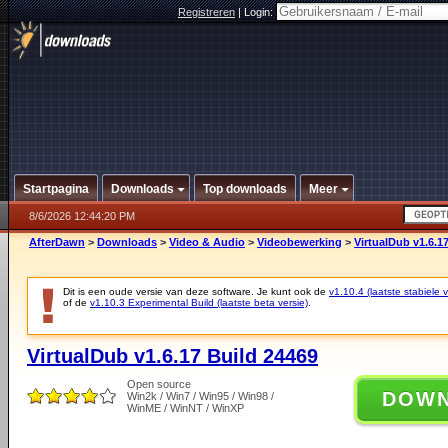
Registreren
|
Login:
Startpagina
Downloads
Top downloads
Meer
8/6/2026 12:44:20 PM
AfterDawn
>
Downloads
>
Video & Audio
>
Videobewerking
>
VirtualDub v1.6.1
Dit is een oude versie van deze software. Je kunt ook de
v1.10.4 (laatste stabiele v
of de
v1.10.3 Experimental Build (laatste beta versie)
.
VirtualDub v1.6.17 Build 24469
Open source
DOW
Win2k / Win7 / Win95 / Win98 /
WinME / WinNT / WinXP