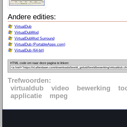
Andere edities:
VirtualDub
VirtualDubMod
VirtualDubMod Surround
VirtualDub (PortableApps.com)
VirtualDub (64-bit)
HTML code om naar deze pagina te linken:
Trefwoorden:
virtualdub
video
bewerking
to
applicatie
mpeg