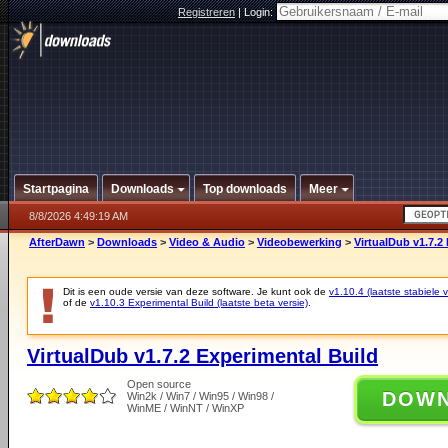
Registreren
|
Login:
Startpagina
Downloads
Top downloads
Meer
8/8/2026 4:49:19 AM
AfterDawn
>
Downloads
>
Video & Audio
>
Videobewerking
>
VirtualDub v1.7.2
Dit is een oude versie van deze software. Je kunt ook de
v1.10.4 (laatste stabiele v
of de
v1.10.3 Experimental Build (laatste beta versie)
.
VirtualDub v1.7.2 Experimental Build
Open source
DOW
Win2k / Win7 / Win95 / Win98 /
WinME / WinNT / WinXP