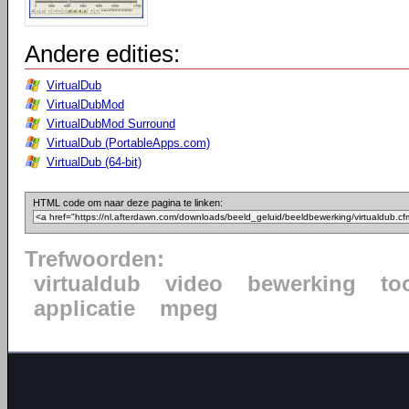
Andere edities:
VirtualDub
VirtualDubMod
VirtualDubMod Surround
VirtualDub (PortableApps.com)
VirtualDub (64-bit)
HTML code om naar deze pagina te linken:
Trefwoorden:
virtualdub
video
bewerking
to
applicatie
mpeg