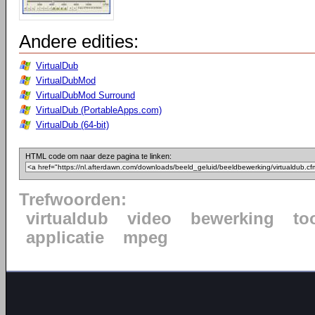
Andere edities:
VirtualDub
VirtualDubMod
VirtualDubMod Surround
VirtualDub (PortableApps.com)
VirtualDub (64-bit)
HTML code om naar deze pagina te linken:
Trefwoorden:
virtualdub
video
bewerking
to
applicatie
mpeg