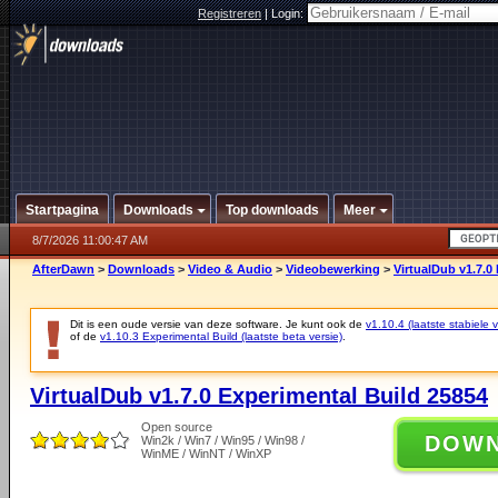
Registreren
|
Login:
Startpagina
Downloads
Top downloads
Meer
8/7/2026 11:00:47 AM
AfterDawn
>
Downloads
>
Video & Audio
>
Videobewerking
>
VirtualDub v1.7.0
Dit is een oude versie van deze software. Je kunt ook de
v1.10.4 (laatste stabiele v
of de
v1.10.3 Experimental Build (laatste beta versie)
.
VirtualDub v1.7.0 Experimental Build 25854
Open source
DOW
Win2k / Win7 / Win95 / Win98 /
WinME / WinNT / WinXP