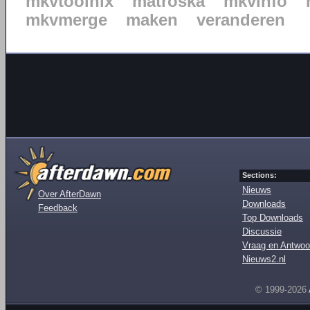
mkvtoolnix
matroska
mkvinfo
mkvmerge
maken
veranderen
Sections:
Nieuws
Over AfterDawn
Downloads
Feedback
Top Downloads
Discussie
Vraag en Antwoo
Nieuws2.nl
© 1999-2026