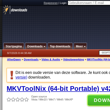
Registreren
|
Login:
Startpagina
Downloads
Top downloads
Meer
8/7/2026 8:44:38 AM
AfterDawn
>
Downloads
>
Video & Audio
>
Videobewerking
>
MKVToolNix (64-bi
Dit is een oude versie van deze software. Je kunt ook
versie)
downloaden.
MKVToolNix (64-bit Portable) v4
Open source
DOW
Vista / Win10 / Win7 / Win8 / WinXP