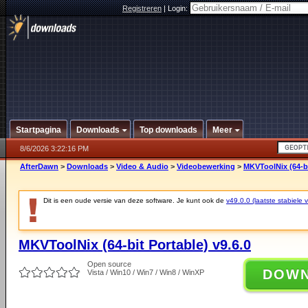
Registreren
|
Login:
Startpagina
Downloads
Top downloads
Meer
8/6/2026 3:22:16 PM
AfterDawn
>
Downloads
>
Video & Audio
>
Videobewerking
>
MKVToolNix (64-bi
Dit is een oude versie van deze software. Je kunt ook de
v49.0.0 (laatste stabiele v
MKVToolNix (64-bit Portable) v9.6.0
Open source
DOW
Vista / Win10 / Win7 / Win8 / WinXP