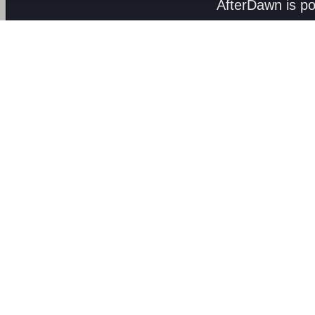
AfterDawn is p