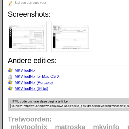
Stel een correctie voor
Screenshots:
Andere edities:
MKVToolNix
MKVToolNix for Mac OS X
MKVToolNix (Portable)
MKVToolNix (64-bit)
HTML code om naar deze pagina te linken:
Trefwoorden:
mkvtoolnix
matroska
mkvinfo