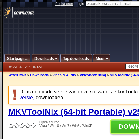
Registreren
|
Login:
Startpagina
Downloads
Top downloads
Meer
8/6/2026 12:39:16 AM
AfterDawn
>
Downloads
>
Video & Audio
>
Videobewerking
>
MKVToolNix (64-bi
Dit is een oude versie van deze software. Je kunt ook
versie)
downloaden.
MKVToolNix (64-bit Portable) v2
Open source
DOW
Vista / Win10 / Win7 / Win8 / WinXP