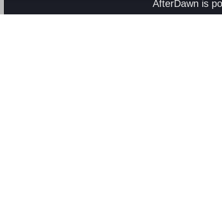
AfterDawn is p