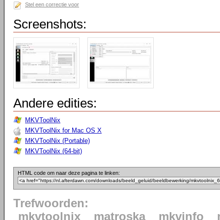
Stel een correctie voor
Screenshots:
Andere edities:
MKVToolNix
MKVToolNix for Mac OS X
MKVToolNix (Portable)
MKVToolNix (64-bit)
HTML code om naar deze pagina te linken:
Trefwoorden:
mkvtoolnix
matroska
mkvinfo