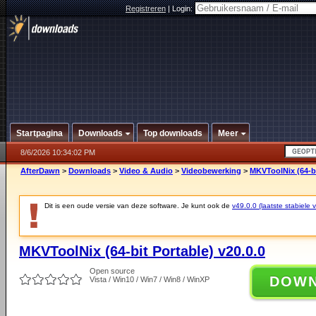
Registreren
|
Login:
Startpagina
Downloads
Top downloads
Meer
8/6/2026 10:34:02 PM
AfterDawn
>
Downloads
>
Video & Audio
>
Videobewerking
>
MKVToolNix (64-bi
Dit is een oude versie van deze software. Je kunt ook de
v49.0.0 (laatste stabiele v
MKVToolNix (64-bit Portable) v20.0.0
Open source
DOW
Vista / Win10 / Win7 / Win8 / WinXP