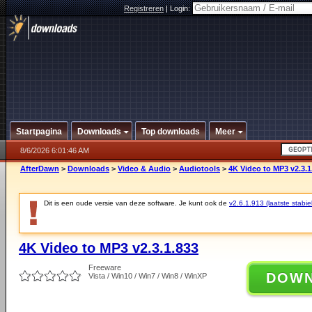
Registreren
|
Login:
Startpagina
Downloads
Top downloads
Meer
8/6/2026 6:01:46 AM
AfterDawn
>
Downloads
>
Video & Audio
>
Audiotools
>
4K Video to MP3 v2.3.1
Dit is een oude versie van deze software. Je kunt ook de
v2.6.1.913 (laatste stabie
4K Video to MP3 v2.3.1.833
Freeware
DOW
Vista / Win10 / Win7 / Win8 / WinXP