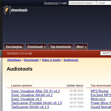
Registreren
|
Login:
Startpagina
Downloads
Top downloads
Meer
8/6/2026 5:23:41 AM
AfterDawn
>
Downloads
>
Video & Audio
>
Audiotools
Audiotools
Laatste updates
Update datum
Top download
Sonic Visualiser (Mac OS X) v4.2
18-08-2020
MP3 Rocket
Sonic Visualiser (64-bit) v4.2
18-08-2020
EncSpot MP3 
Sonic Visualiser v4.2
18-08-2020
MiniLyrics
TagScanner (Portable 64-bit) v6.1.5
10-07-2020
Power Mixer f
TagScanner (64-bit) v6.1.5
10-07-2020
Sound Normal