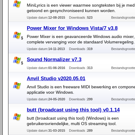
MiniLyrics is een viewer waarmee songteksten bij je med
getoond en gesynchroniseerd kunnen worden.
Update datum:
12-08-2015
Downloads :
523
Bestandsgrootte
Power Mixer for Windows Vista/7 v3.8
Power Mixer is een geavanceerde Windows audio mixer,
complete vervanging voor de standaard Volumeregeling.
Update datum:
14-11-2013
Downloads :
319
Bestandsgrootte
Sound Normalizer v7.3
Update datum:
01-06-2016
Downloads :
313
Bestandsgrootte
Anvil Studio v2020.05.01
Anvil Studio is een freeware MIDI bewerking en compon
applicatie voor Windows.
Update datum:
24-05-2020
Downloads :
299
Bestandsgrootte
butt (broadcast using this tool) v0.1.14
butt (broadcast using this tool) (Windows) is een
gebruikersvriendelijke, multi OS streaming tool.
Update datum:
31-03-2015
Downloads :
289
Bestandsgrootte