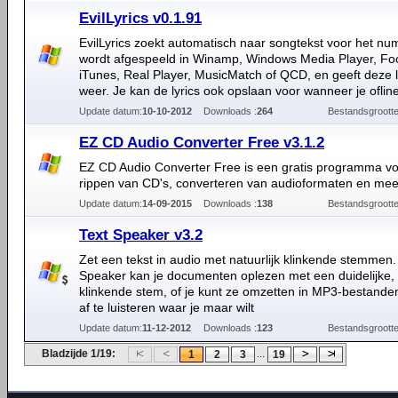
EvilLyrics v0.1.91
EvilLyrics zoekt automatisch naar songtekst voor het n
wordt afgespeeld in Winamp, Windows Media Player, Fo
iTunes, Real Player, MusicMatch of QCD, en geeft deze l
weer. Je kan de lyrics ook opslaan voor wanneer je oflin
Update datum:
10-10-2012
Downloads :
264
Bestandsgrootte
EZ CD Audio Converter Free v3.1.2
EZ CD Audio Converter Free is een gratis programma vo
rippen van CD's, converteren van audioformaten en mee
Update datum:
14-09-2015
Downloads :
138
Bestandsgrootte
Text Speaker v3.2
Zet een tekst in audio met natuurlijk klinkende stemmen.
Speaker kan je documenten oplezen met een duidelijke, n
klinkende stem, of je kunt ze omzetten in MP3-bestand
af te luisteren waar je maar wilt
Update datum:
11-12-2012
Downloads :
123
Bestandsgrootte
Bladzijde 1/19:
...
1
2
3
19