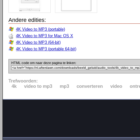
Andere edities:
4K Video to MP3 (portable)
4K Video to MP3 for Mac OS X
4K Video to MP3 (64-bit)
4K Video to MP3 (portable 64-bit)
HTML code om naar deze pagina te linken:
Trefwoorden:
4k
video to mp3
mp3
converteren
video
ontr