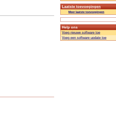
Laatste toevoegingen
Meer laatste toevoegingen
Help ons
Voeg nieuwe software toe
Voeg een software update toe