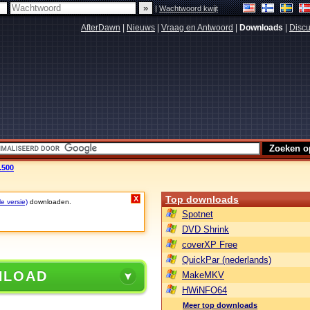
|
Wachtwoord kwijt
AfterDawn
|
Nieuws
|
Vraag en Antwoord
|
Downloads
|
Discu
.500
Top downloads
X
le versie)
downloaden.
Spotnet
DVD Shrink
coverXP Free
QuickPar (nederlands)
NLOAD
MakeMKV
HWiNFO64
Meer top downloads