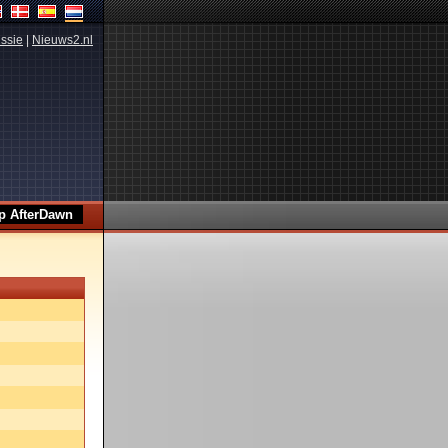
ssie
|
Nieuws2.nl