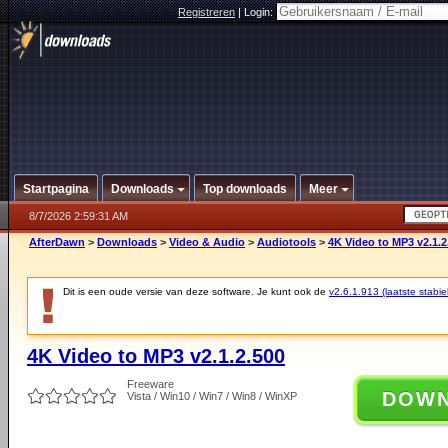
Registreren
|
Login:
Startpagina
Downloads
Top downloads
Meer
8/7/2026 2:59:31 AM
AfterDawn
>
Downloads
>
Video & Audio
>
Audiotools
>
4K Video to MP3 v2.1.2
Dit is een oude versie van deze software. Je kunt ook de
v2.6.1.913 (laatste stabie
4K Video to MP3 v2.1.2.500
Freeware
DOW
Vista / Win10 / Win7 / Win8 / WinXP