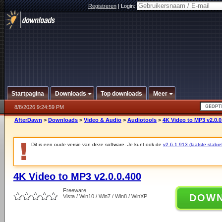
Registreren
|
Login:
Startpagina
Downloads
Top downloads
Meer
8/8/2026 9:24:59 PM
AfterDawn
>
Downloads
>
Video & Audio
>
Audiotools
>
4K Video to MP3 v2.0.0
Dit is een oude versie van deze software. Je kunt ook de
v2.6.1.913 (laatste stabie
4K Video to MP3 v2.0.0.400
Freeware
DOW
Vista / Win10 / Win7 / Win8 / WinXP