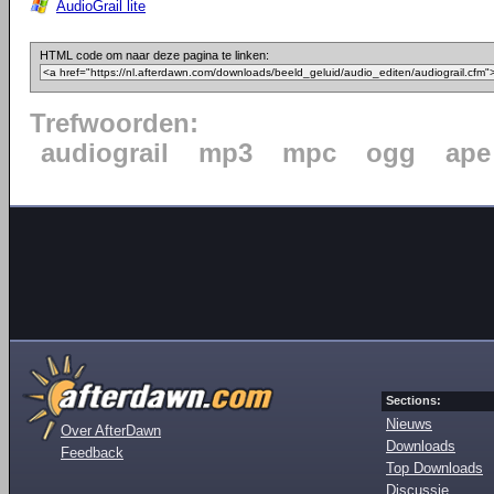
AudioGrail lite
HTML code om naar deze pagina te linken:
Trefwoorden:
audiograil
mp3
mpc
ogg
ape
Sections:
Nieuws
Over AfterDawn
Downloads
Feedback
Top Downloads
Discussie