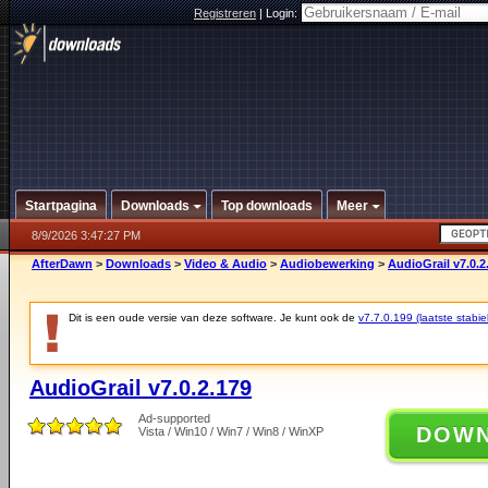
Registreren
|
Login:
Startpagina
Downloads
Top downloads
Meer
8/9/2026 3:47:27 PM
AfterDawn
>
Downloads
>
Video & Audio
>
Audiobewerking
>
AudioGrail v7.0.2
Dit is een oude versie van deze software. Je kunt ook de
v7.7.0.199 (laatste stabie
AudioGrail v7.0.2.179
Ad-supported
DOW
Vista / Win10 / Win7 / Win8 / WinXP