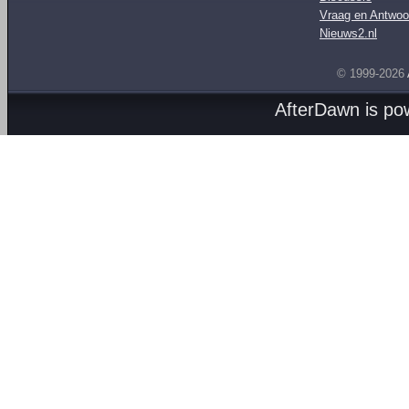
Vraag en Antwoo
Nieuws2.nl
© 1999-2026
AfterDawn is p