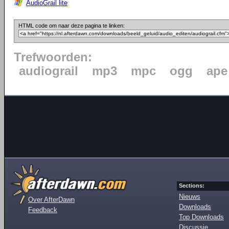
AudioGrail lite
HTML code om naar deze pagina te linken:
Trefwoorden:
audiograil
mp3
mpc
ogg
ape
Sections:
Nieuws
Over AfterDawn
Downloads
Feedback
Top Downloads
Discussie