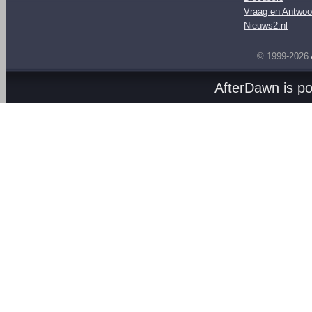
Vraag en Antwoo
Nieuws2.nl
© 1999-2026
AfterDawn is p