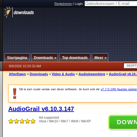
Registreren
|
Login:
Startpagina
Downloads
Top downloads
Meer
8/6/2026 10:20:32 AM
AfterDawn
>
Downloads
>
Video & Audio
>
Audiobewerking
>
AudioGrail v6.10.
Dit is een oude versie van deze software. Je kunt ook de
v7.7.0.199 (laatste stabie
AudioGrail v6.10.3.147
Ad-supported
DOW
Vista / Win10 / Win7 / Win8 / WinXP