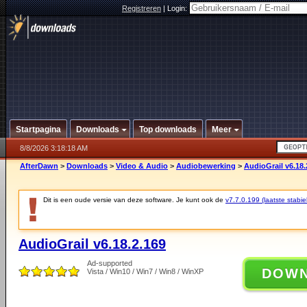
Registreren
|
Login:
Startpagina
Downloads
Top downloads
Meer
8/8/2026 3:18:18 AM
AfterDawn
>
Downloads
>
Video & Audio
>
Audiobewerking
>
AudioGrail v6.18.
Dit is een oude versie van deze software. Je kunt ook de
v7.7.0.199 (laatste stabie
AudioGrail v6.18.2.169
Ad-supported
DOW
Vista / Win10 / Win7 / Win8 / WinXP