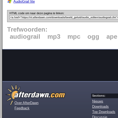
AudioGrail lite
HTML code om naar deze pagina te linken:
Trefwoorden:
audiograil
mp3
mpc
ogg
ape
Sections:
Nieuws
Over AfterDawn
Downloads
Feedback
Top Downloads
Discussie