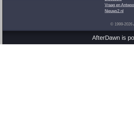
Vraag en Antwoo
Nieuws2.nl
© 1999-2026
AfterDawn is p