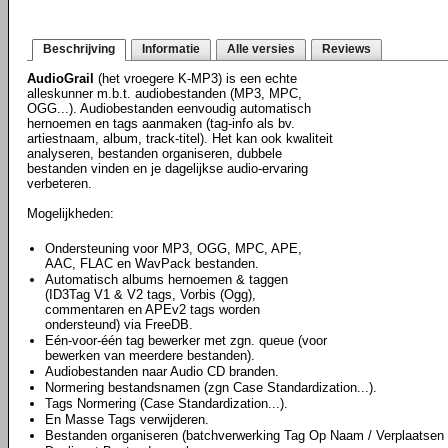
Beschrijving
Informatie
Alle versies
Reviews
AudioGrail
(het vroegere K-MP3) is een echte
alleskunner m.b.t. audiobestanden (MP3, MPC,
OGG...). Audiobestanden eenvoudig automatisch
hernoemen en tags aanmaken (tag-info als bv.
artiestnaam, album, track-titel). Het kan ook kwaliteit
analyseren, bestanden organiseren, dubbele
bestanden vinden en je dagelijkse audio-ervaring
verbeteren.
Mogelijkheden:
Ondersteuning voor MP3, OGG, MPC, APE,
AAC, FLAC en WavPack bestanden.
Automatisch albums hernoemen & taggen
(ID3Tag V1 & V2 tags, Vorbis (Ogg),
commentaren en APEv2 tags worden
ondersteund) via FreeDB.
Eén-voor-één tag bewerker met zgn. queue (voor
bewerken van meerdere bestanden).
Audiobestanden naar Audio CD branden.
Normering bestandsnamen (zgn Case Standardization...).
Tags Normering (Case Standardization...).
En Masse Tags verwijderen.
Bestanden organiseren (batchverwerking Tag Op Naam / Verplaatsen