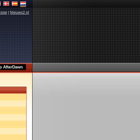
ssie
|
Nieuws2.nl