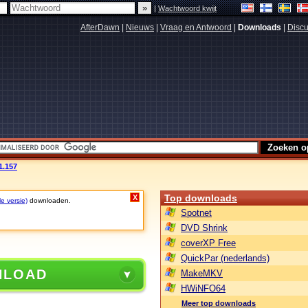
|
Wachtwoord kwijt
AfterDawn
|
Nieuws
|
Vraag en Antwoord
|
Downloads
|
Discu
1.157
Top downloads
X
le versie)
downloaden.
Spotnet
DVD Shrink
coverXP Free
QuickPar (nederlands)
NLOAD
MakeMKV
HWiNFO64
Meer top downloads