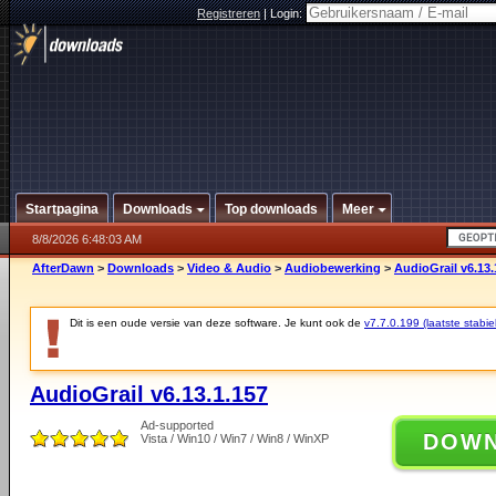
Registreren
|
Login:
Startpagina
Downloads
Top downloads
Meer
8/8/2026 6:48:03 AM
AfterDawn
>
Downloads
>
Video & Audio
>
Audiobewerking
>
AudioGrail v6.13.
Dit is een oude versie van deze software. Je kunt ook de
v7.7.0.199 (laatste stabie
AudioGrail v6.13.1.157
Ad-supported
DOW
Vista / Win10 / Win7 / Win8 / WinXP