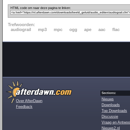
HTML code om naar deze pagina te linken:
Trefwoorden:
audiograil
mp3
mpc
ogg
ape
aac
flac
Sections:
Nieuws
Over AfterDawn
Downloads
Feedback
Top Downloads
Discussie
Vraag en Antwoo
Nieuws2.nl