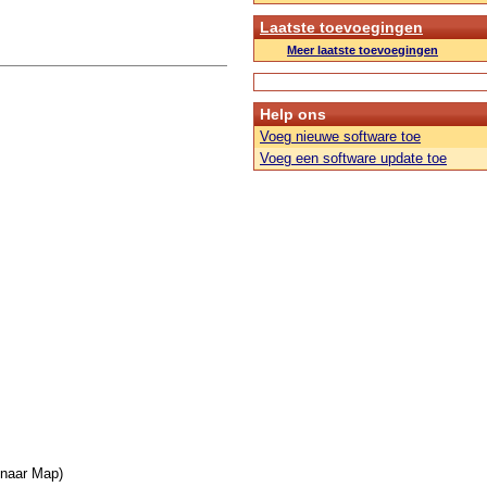
Laatste toevoegingen
Meer laatste toevoegingen
Help ons
Voeg nieuwe software toe
Voeg een software update toe
 naar Map)