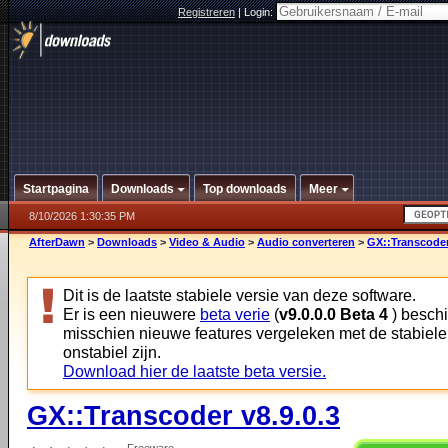
Registreren
|
Login:
Startpagina
Downloads
Top downloads
Meer
8/10/2026 1:30:35 PM
AfterDawn
>
Downloads
>
Video & Audio
>
Audio converteren
>
GX::Transcoder
Dit is de laatste stabiele versie van deze software.
Er is een nieuwere
beta verie
(
v9.0.0.0 Beta 4
) beschi
misschien nieuwe features vergeleken met de stabiele
onstabiel zijn.
Download hier de laatste beta versie.
GX::Transcoder v8.9.0.3