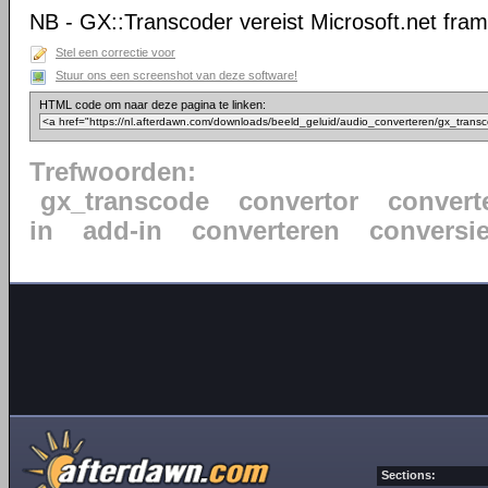
NB - GX::Transcoder vereist Microsoft.net fra
Stel een correctie voor
Stuur ons een screenshot van deze software!
HTML code om naar deze pagina te linken:
Trefwoorden:
gx_transcode
convertor
convert
in
add-in
converteren
conversi
Sections: