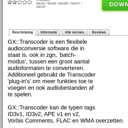
Freeware
DOW
Win2k / Win98 / WinME / WinNT /
WinXP
Beschrijving
Informatie
Alle versies
Reviews
GX::Transcoder is een flexibele
audioconversie software die in
staat is, ook in zgn, 'batch-
modus', tussen een groot aantal
audioformaten te converteren.
Additioneel gebruikt de Transcoder
'plug-in's' om meer funkties toe te
voegen en ook audiobestanden af
te spelen.
GX::Transcoder kan de typen tags
ID3v1, ID3v2, APE v1 en v2,
Vorbis Comments, FLAC en WMA overzetten.