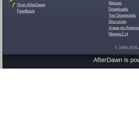
Nieuws
Over AfterDawn
Downloads
Feedback
Top Downloads
Discussie
Vraag en Antwoo
Nieuws2.nl
© 1999-2026
AfterDawn is p