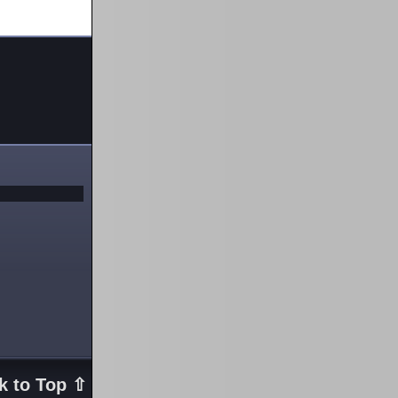
k to Top ⇧