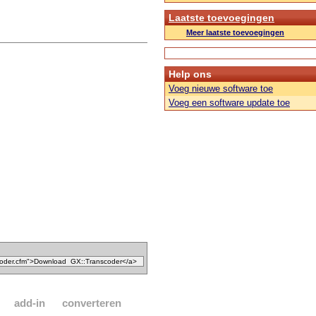
Laatste toevoegingen
Meer laatste toevoegingen
Help ons
Voeg nieuwe software toe
Voeg een software update toe
add-in
converteren