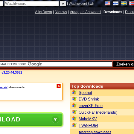
|
Wachtwoord kwijt
AfterDawn
|
Nieuws
|
Vraag en Antwoord
|
Downloads
|
Discu
 v3.20.44.3651
Top downloads
X
versie)
downloaden.
Spotnet
DVD Shrink
coverXP Free
QuickPar (nederlands)
NLOAD
MakeMKV
HWiNFO64
Meer top downloads