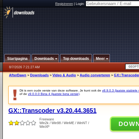
Registreren
|
Login:
Startpagina
Downloads
Top downloads
Meer
8/7/2026 7:21:27 AM
AfterDawn
>
Downloads
>
Video & Audio
>
Audio converteren
>
GX::Transcoder
Dit is een oude versie van deze software. Je kunt ook de
v8.9.0.3 (laatste stabiele 
of de
v9.0.0.0 Beta 4 (laatste beta versie)
.
GX::Transcoder v3.20.44.3651
Freeware
DOW
Win2k / Win98 / WinME / WinNT /
WinXP