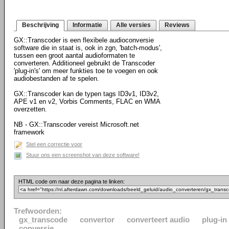
Beschrijving
Informatie
Alle versies
Reviews
GX::Transcoder is een flexibele audioconversie
software die in staat is, ook in zgn, 'batch-modus',
tussen een groot aantal audioformaten te
converteren. Additioneel gebruikt de Transcoder
'plug-in's' om meer funkties toe te voegen en ook
audiobestanden af te spelen.
GX::Transcoder kan de typen tags ID3v1, ID3v2,
APE v1 en v2, Vorbis Comments, FLAC en WMA
overzetten.
NB - GX::Transcoder vereist Microsoft.net
framework
Stel een correctie voor
Stuur ons een screenshot van deze software!
HTML code om naar deze pagina te linken:
Trefwoorden:
gx_transcode
convertor
converteert audio
plug-in
conversie