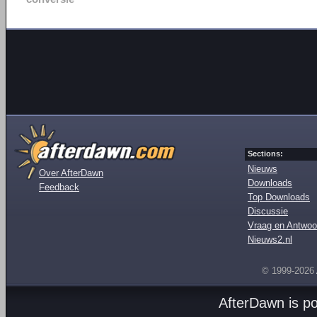
Sections:
Nieuws
Over AfterDawn
Downloads
Feedback
Top Downloads
Discussie
Vraag en Antwoo
Nieuws2.nl
© 1999-2026
AfterDawn is p