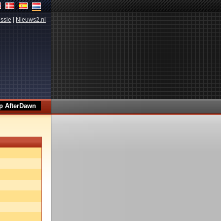
ssie
|
Nieuws2.nl