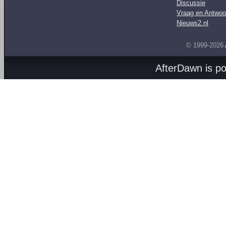
Discussie
Vraag en Antwoo
Nieuws2.nl
© 1999-2026
AfterDawn is p