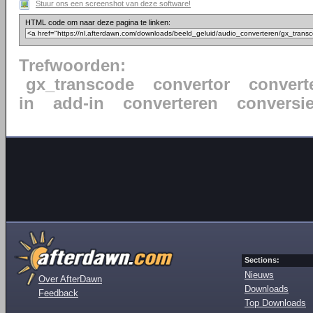
Stuur ons een screenshot van deze software!
HTML code om naar deze pagina te linken:
Trefwoorden:
gx_transcode
convertor
convert
in
add-in
converteren
conversi
Sections:
Nieuws
Over AfterDawn
Downloads
Feedback
Top Downloads