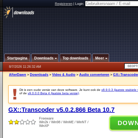
Registreren
|
Login:
Startpagina
Downloads
Top downloads
Meer
8/7/2026 11:26:32 AM
AfterDawn
>
Downloads
>
Video & Audio
>
Audio converteren
>
GX::Transcoder 
Dit is een oude versie van deze software. Je kunt ook de
v8.9.0.3 (laatste stabiele 
of de
v9.0.0.0 Beta 4 (laatste beta versie)
.
GX::Transcoder v5.0.2.866 Beta 10.7
Freeware
DOW
Win2k / Win98 / WinME / WinNT /
WinXP