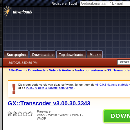
Registreren
|
Login:
Startpagina
Downloads
Top downloads
Meer
8/8/2026 8:50:56 PM
AfterDawn
>
Downloads
>
Video & Audio
>
Audio converteren
>
GX::Transcoder
Dit is een oude versie van deze software. Je kunt ook de
v8.9.0.3 (laatste stabiele 
of de
v9.0.0.0 Beta 4 (laatste beta versie)
.
GX::Transcoder v3.00.30.3343
Freeware
DOW
Win2k / Win98 / WinME / WinNT /
WinXP