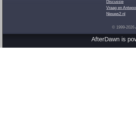
Discussie
Vraag en Antwoo
Nieuws2.nl
© 1999-2026
AfterDawn is p