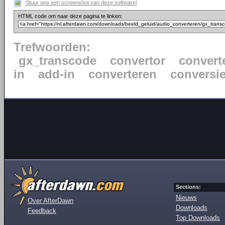
Stuur ons een screenshot van deze software!
HTML code om naar deze pagina te linken:
Trefwoorden:
gx_transcode
convertor
convert
in
add-in
converteren
conversi
Sections:
Nieuws
Over AfterDawn
Downloads
Feedback
Top Downloads