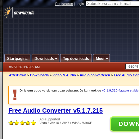
Registreren
|
Login:
Startpagina
Downloads
Top downloads
Meer
8/7/2026 3:46:05 AM
AfterDawn
>
Downloads
>
Video & Audio
>
Audio converteren
>
Free Audio Conv
Dit is een oude versie van deze software. Je kunt ook de
v5.1.9.310 (laatste stabie
Free Audio Converter v5.1.7.215
Ad-supported
DOW
Vista / Win10 / Win7 / Win8 / WinXP