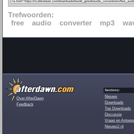
Trefwoorden:
free
audio
converter
mp3
wa
Sections:
Nieuws
Over AfterDawn
Downloads
Feedback
Top Downloads
Discussie
Vraag en Antwoo
Nieuws2.nl