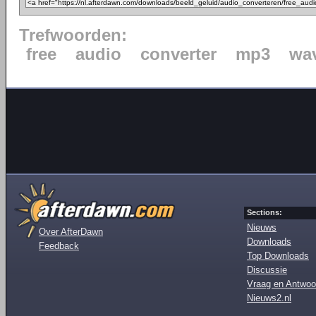
Trefwoorden:
free
audio
converter
mp3
wa
Sections:
Nieuws
Over AfterDawn
Downloads
Feedback
Top Downloads
Discussie
Vraag en Antwoo
Nieuws2.nl