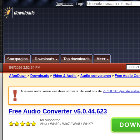
Registreren
|
Login:
Startpagina
Downloads
Top downloads
Meer
8/8/2026 3:52:34 PM
AfterDawn
>
Downloads
>
Video & Audio
>
Audio converteren
>
Free Audio Con
Dit is een oude versie van deze software. Je kunt ook de
v5.1.9.310 (laatste stabie
Free Audio Converter v5.0.44.623
Ad-supported
DOW
Vista / Win10 / Win7 / Win8 / WinXP