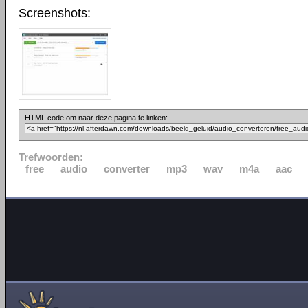
Screenshots:
HTML code om naar deze pagina te linken:
Trefwoorden:
free
audio
converter
mp3
wav
m4a
aac