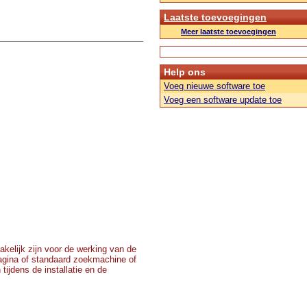
Laatste toevoegingen
Meer laatste toevoegingen
Help ons
Voeg nieuwe software toe
Voeg een software update toe
akelijk zijn voor de werking van de
tpagina of standaard zoekmachine of
ijdens de installatie en de