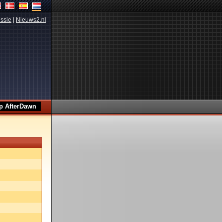
ssie
|
Nieuws2.nl