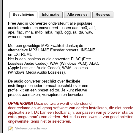
Beschrijving
Informatie
Alle versies
Reviews
Free Audio Converter
ondersteunt alle populaire
audioformaten en converteert tussen aac, ac3, aiff,
ape, flac, m4a, m4b, mka, mp3, ogg, ra, tta, wav,
wma en meer.
Met een geweldige MP3 kwaliteit dankzij de
alternatieve MP3 LAME Encoder presets: INSANE
en EXTREME.
Het is een lossless audio converter: FLAC (Free
Lossless Audio Codec), WAV (Windows PCM), ALAC
(Apple Lossless Audio Codec), WMA Lossless
(Windows Media Audio Lossless).
De audio converter beschikt over flexibele
instellingen en ieder formaat beschikt over een
profiel kit en een preset editor. Je kunt nieuwe
presets aanmaken, verwijderen en bewerken.
OPMERKING!
Deze software wordt ondersteund
door reclame en wil graag software van derden installeren, die niet noodz
applicatie zelf. Dit kan een toolbar zijn, aanpassen van je browser star
extra programma's van derden. Het is dus een kwestie van goed opletten t
ongewenste items niet te selecteren.
Stel een correctie voor