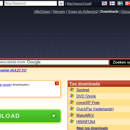
|
Wachtwoord kwijt
AfterDawn
|
Nieuws
|
Vraag en Antwoord
|
Downloads
|
Discu
verter v5.0.27.717
Top downloads
X
le versie)
downloaden.
Spotnet
DVD Shrink
coverXP Free
QuickPar (nederlands)
NLOAD
MakeMKV
HWiNFO64
Meer top downloads