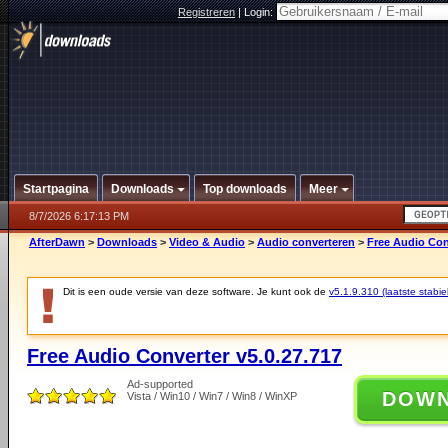
Registreren
|
Login:
Startpagina
Downloads
Top downloads
Meer
8/7/2026 6:17:13 PM
AfterDawn
>
Downloads
>
Video & Audio
>
Audio converteren
>
Free Audio Con
Dit is een oude versie van deze software. Je kunt ook de
v5.1.9.310 (laatste stabie
Free Audio Converter v5.0.27.717
Ad-supported
DOW
Vista / Win10 / Win7 / Win8 / WinXP