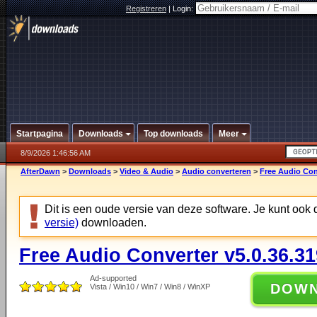
Registreren
|
Login:
Startpagina
Downloads
Top downloads
Meer
8/9/2026 1:46:56 AM
AfterDawn
>
Downloads
>
Video & Audio
>
Audio converteren
>
Free Audio Con
Dit is een oude versie van deze software. Je kunt ook
versie)
downloaden.
Free Audio Converter v5.0.36.31
Ad-supported
DOW
Vista / Win10 / Win7 / Win8 / WinXP