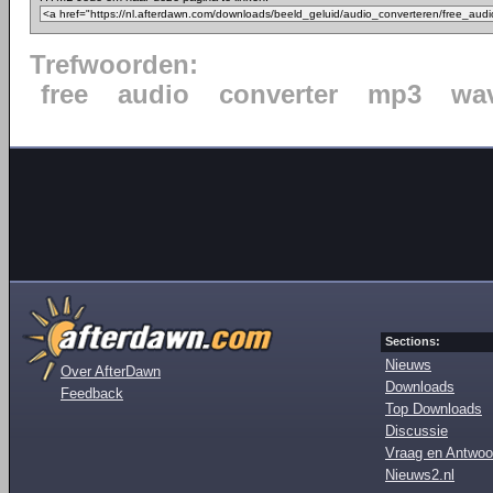
Trefwoorden:
free
audio
converter
mp3
wa
Sections:
Nieuws
Over AfterDawn
Downloads
Feedback
Top Downloads
Discussie
Vraag en Antwoo
Nieuws2.nl