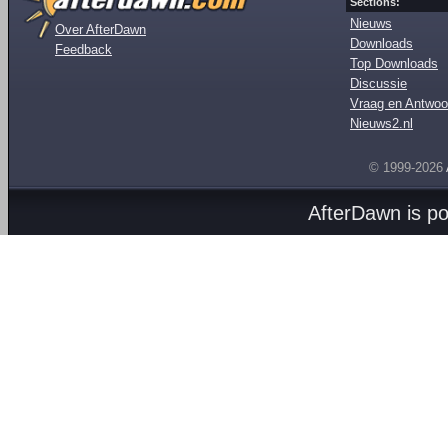
Sections:
Nieuws
Over AfterDawn
Downloads
Feedback
Top Downloads
Discussie
Vraag en Antwoo
Nieuws2.nl
© 1999-2026
AfterDawn is p