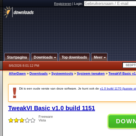
Registreren
|
Login:
Startpagina
Downloads
Top downloads
Meer
8/6/2026 8:01:12 PM
AfterDawn
>
Downloads
>
Systeemtools
>
Systeem tweaken
>
TweakVI Basic v1.
Dit is een oude versie van deze software. Je kunt ook de
v1.0 build 1170 (laatste st
TweakVI Basic v1.0 build 1151
Freeware
DOW
Vista