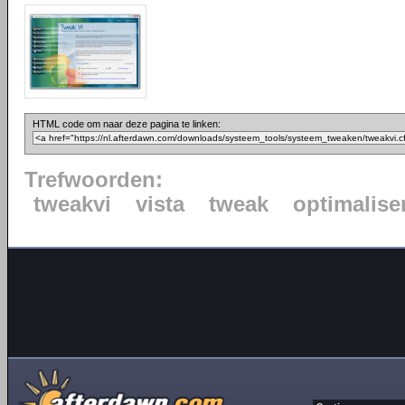
HTML code om naar deze pagina te linken:
Trefwoorden:
tweakvi
vista
tweak
optimalise