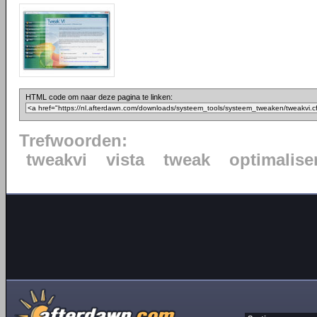
HTML code om naar deze pagina te linken:
Trefwoorden:
tweakvi
vista
tweak
optimalise