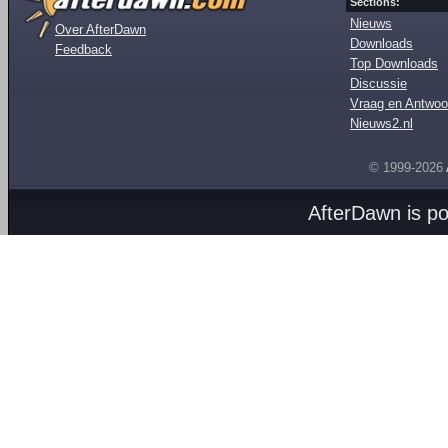
Sections:
Nieuws
Over AfterDawn
Downloads
Feedback
Top Downloads
Discussie
Vraag en Antwoo
Nieuws2.nl
© 1999-2026
AfterDawn is p