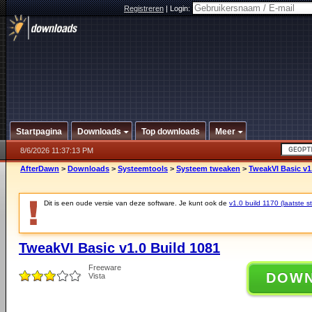
Registreren
|
Login:
Startpagina
Downloads
Top downloads
Meer
8/6/2026 11:37:13 PM
AfterDawn
>
Downloads
>
Systeemtools
>
Systeem tweaken
>
TweakVI Basic v1
Dit is een oude versie van deze software. Je kunt ook de
v1.0 build 1170 (laatste st
TweakVI Basic v1.0 Build 1081
Freeware
DOW
Vista