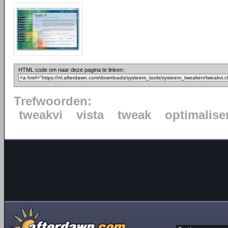
HTML code om naar deze pagina te linken:
Trefwoorden:
tweakvi
vista
tweak
optimalise