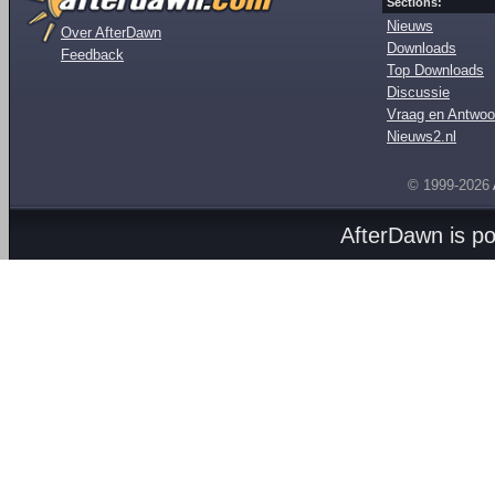
Sections:
Nieuws
Over AfterDawn
Downloads
Feedback
Top Downloads
Discussie
Vraag en Antwoo
Nieuws2.nl
© 1999-2026
AfterDawn is p