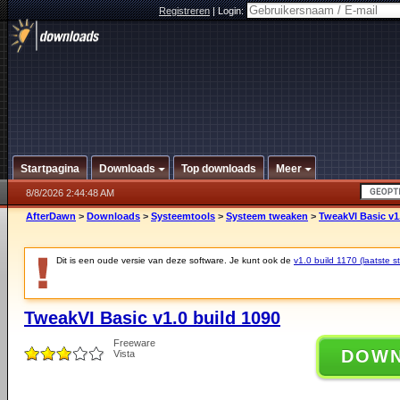
Registreren
|
Login:
Startpagina
Downloads
Top downloads
Meer
8/8/2026 2:44:48 AM
AfterDawn
>
Downloads
>
Systeemtools
>
Systeem tweaken
>
TweakVI Basic v1
Dit is een oude versie van deze software. Je kunt ook de
v1.0 build 1170 (laatste st
TweakVI Basic v1.0 build 1090
Freeware
DOW
Vista