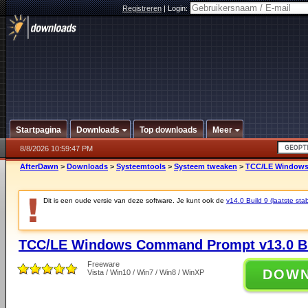
Registreren
|
Login:
Startpagina
Downloads
Top downloads
Meer
8/8/2026 10:59:47 PM
AfterDawn
>
Downloads
>
Systeemtools
>
Systeem tweaken
>
TCC/LE Windows
Dit is een oude versie van deze software. Je kunt ook de
v14.0 Build 9 (laatste stab
TCC/LE Windows Command Prompt v13.0 Bu
Freeware
DOW
Vista / Win10 / Win7 / Win8 / WinXP