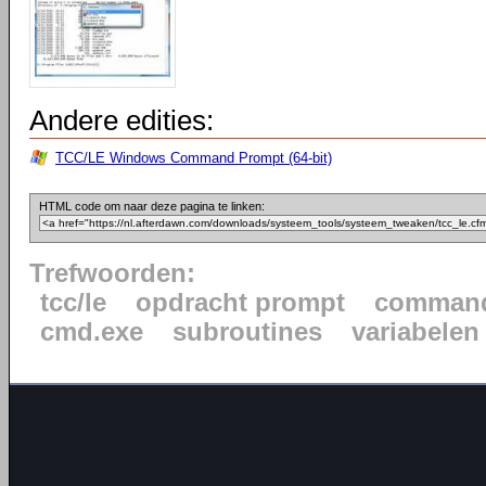
Andere edities:
TCC/LE Windows Command Prompt (64-bit)
HTML code om naar deze pagina te linken:
Trefwoorden:
tcc/le
opdracht prompt
command
cmd.exe
subroutines
variabelen