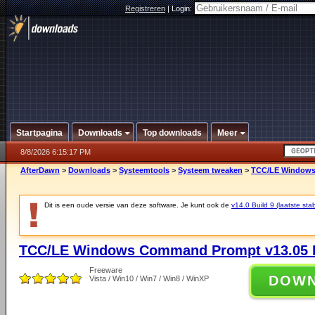
Registreren
|
Login:
Startpagina
Downloads
Top downloads
Meer
8/8/2026 6:15:17 PM
AfterDawn
>
Downloads
>
Systeemtools
>
Systeem tweaken
>
TCC/LE Windows
Dit is een oude versie van deze software. Je kunt ook de
v14.0 Build 9 (laatste stab
TCC/LE Windows Command Prompt v13.05 B
Freeware
DOW
Vista / Win10 / Win7 / Win8 / WinXP