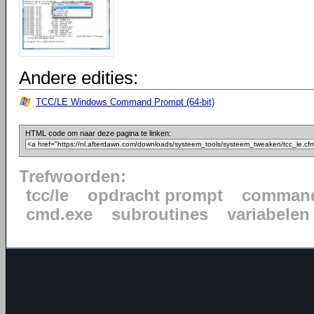
Andere edities:
TCC/LE Windows Command Prompt (64-bit)
HTML code om naar deze pagina te linken:
Trefwoorden:
tcc/le
opdracht prompt
command
cmd.exe
subroutines
variabelen