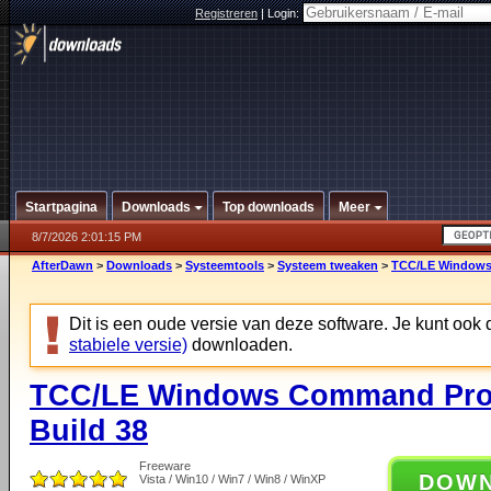
Registreren
|
Login:
Startpagina
Downloads
Top downloads
Meer
8/7/2026 2:01:15 PM
AfterDawn
>
Downloads
>
Systeemtools
>
Systeem tweaken
>
TCC/LE Windows
Dit is een oude versie van deze software. Je kunt ook
stabiele versie)
downloaden.
TCC/LE Windows Command Pro
Build 38
Freeware
DOW
Vista / Win10 / Win7 / Win8 / WinXP