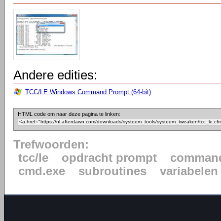
Andere edities:
TCC/LE Windows Command Prompt (64-bit)
HTML code om naar deze pagina te linken:
Trefwoorden:
tcc/le
opdracht prompt
command
cmd.exe
subroutines
variabelen