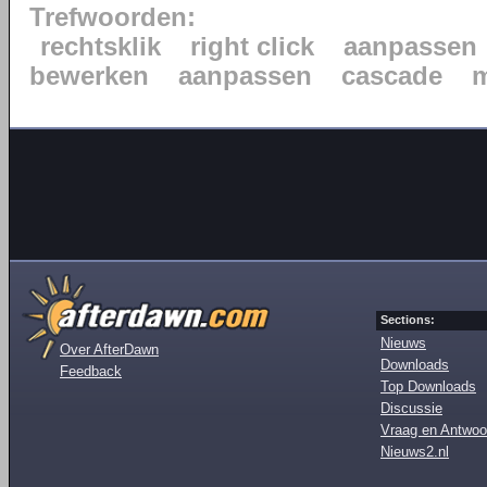
Trefwoorden:
rechtsklik
right click
aanpassen
bewerken
aanpassen
cascade
Sections:
Nieuws
Over AfterDawn
Downloads
Feedback
Top Downloads
Discussie
Vraag en Antwoo
Nieuws2.nl