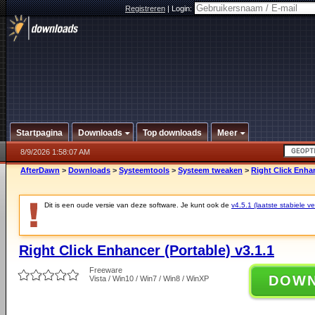
Registreren
|
Login:
Startpagina
Downloads
Top downloads
Meer
8/9/2026 1:58:07 AM
AfterDawn
>
Downloads
>
Systeemtools
>
Systeem tweaken
>
Right Click Enhan
Dit is een oude versie van deze software. Je kunt ook de
v4.5.1 (laatste stabiele ve
Right Click Enhancer (Portable) v3.1.1
Freeware
DOW
Vista / Win10 / Win7 / Win8 / WinXP