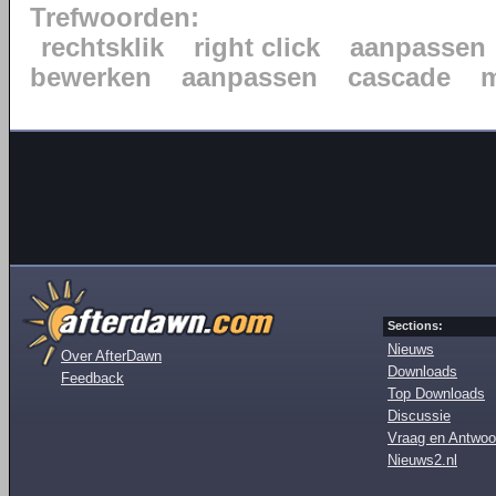
Trefwoorden:
rechtsklik
right click
aanpassen
bewerken
aanpassen
cascade
Sections:
Nieuws
Over AfterDawn
Downloads
Feedback
Top Downloads
Discussie
Vraag en Antwoo
Nieuws2.nl