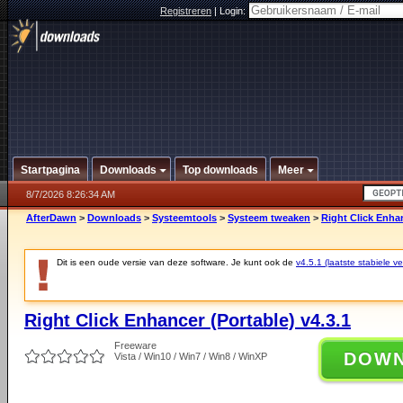
Registreren
|
Login:
Startpagina
Downloads
Top downloads
Meer
8/7/2026 8:26:34 AM
AfterDawn
>
Downloads
>
Systeemtools
>
Systeem tweaken
>
Right Click Enhan
Dit is een oude versie van deze software. Je kunt ook de
v4.5.1 (laatste stabiele ve
Right Click Enhancer (Portable) v4.3.1
Freeware
DOW
Vista / Win10 / Win7 / Win8 / WinXP