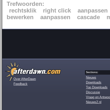
Trefwoorden:
rechtsklik
right click
aanpassen
bewerken
aanpassen
cascade
Sections:
Nieuws
Over AfterDawn
Downloads
Feedback
Top Downloads
Discussie
Vraag en Antwoo
Nieuws2.nl