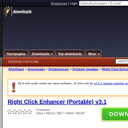
Registreren
|
Login:
Startpagina
Downloads
Top downloads
Meer
8/10/2026 3:55:41 AM
AfterDawn
>
Downloads
>
Systeemtools
>
Systeem tweaken
>
Right Click Enhan
Dit is een oude versie van deze software. Je kunt ook de
v4.5.1 (laatste stabiele ve
Right Click Enhancer (Portable) v3.1
Freeware
DOW
Vista / Win10 / Win7 / Win8 / WinXP