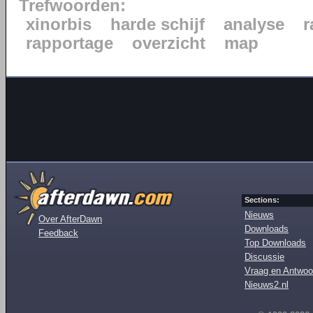
Trefwoorden:
xinorbis
harde schijf
analyse
r
rapportage
overzicht
map
Sections:
Nieuws
Over AfterDawn
Downloads
Feedback
Top Downloads
Discussie
Vraag en Antwoo
Nieuws2.nl