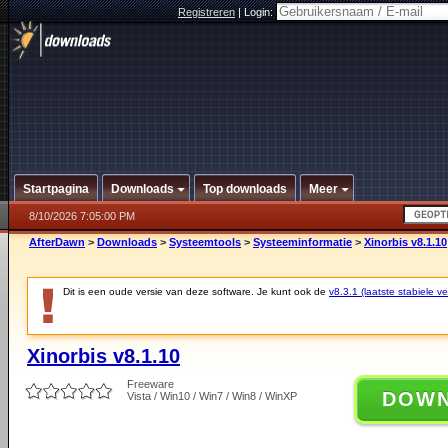
Registreren
|
Login:
Startpagina
Downloads
Top downloads
Meer
8/10/2026 7:05:00 PM
AfterDawn
>
Downloads
>
Systeemtools
>
Systeeminformatie
>
Xinorbis v8.1.10
Dit is een oude versie van deze software. Je kunt ook de
v8.3.1 (laatste stabiele ve
Xinorbis v8.1.10
Freeware
DOW
Vista / Win10 / Win7 / Win8 / WinXP